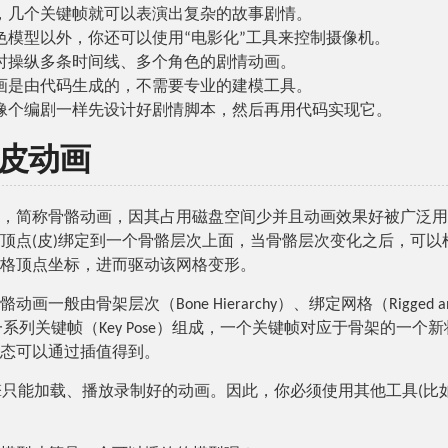
，几个关键帧就可以表演出复杂的故事剧情。
色模型以外，你还可以使用“电影化”工具来控制摄像机。
时操纵多条时间线、多个角色的剧情动画。
画是由代码生成的，不需要专业的建模工具。
像个编剧一样先设计好剧情脚本，然后再用代码实现它。
皮动画
，简称骨骼动画，因其占用磁盘空间少并且动画效果好被广泛用
顶点(皮)绑定到一个骨骼层次上面，当骨骼层次变化之后，可以
格顶点坐标，进而驱动该网格变形。
画一般由骨架层次（Bone Hierarchy）、绑定网格（Rigged and 
及一系列关键帧（Key Pose）组成，一个关键帧对应于骨架的一个
态可以通过插值得到。
擎只能加载、播放录制好的动画。因此，你必须使用其他工具(比如Ble