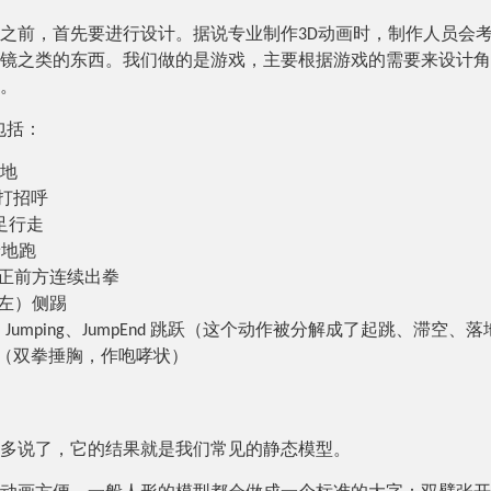
之前，首先要进行设计。据说专业制作3D动画时，制作人员会
镜之类的东西。我们做的是游戏，主要根据游戏的需要来设计角
。
作包括：
原地
手打招呼
双足行走
着地跑
s 像正前方连续出拳
k （左）侧踢
art、Jumping、JumpEnd 跳跃（这个动作被分解成了起跳、滞空、
 嘲讽（双拳捶胸，作咆哮状）
多说了，它的结果就是我们常见的静态模型。