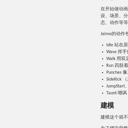
在开始做动画
设、场景、分
态、动作等等
Jaime的动
Idle 站在
Wave 挥
Walk 用
Run 四肢
Punche
SideKic
JumpSt
Taunt
建模
建模这个就不