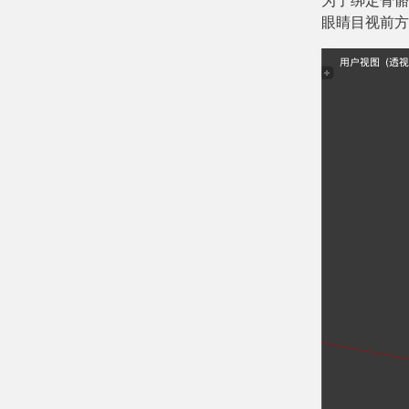
为了绑定骨骼
眼睛目视前方