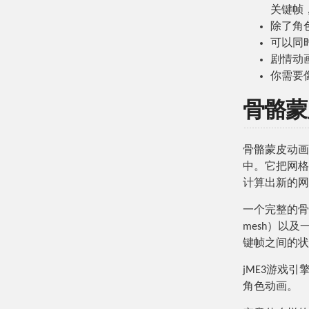
关键帧
除了角
可以同
剧情动
你需要
骨骼蒙
骨骼蒙皮动画
中。它把网格
计算出新的网
一个完整的骨骼动
mesh）以
键帧之间的状
jME3游戏引
角色动画。